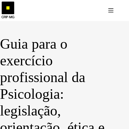
Pular
para
o
conteúdo
Guia para o
exercício
profissional da
Psicologia:
legislação,
orientação, ética e